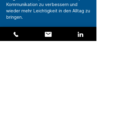
Kommunikation zu verbessern und
wieder mehr Leichtigkeit in den Alltag zu
bringen.
Ich unterstütze Sie dabei, das
Fundament Familie zu stärken, sodass
Ihr Kind Vertrauen, Orientierung und
Freude erleben kann.
Kontakt